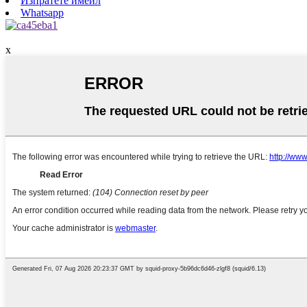
Изпратете имейл
Whatsapp
x