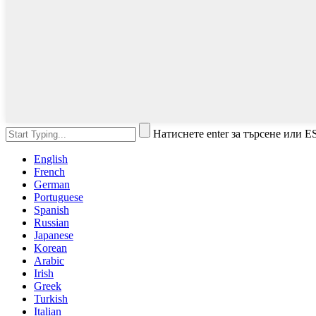
Натиснете enter за търсене или E
English
French
German
Portuguese
Spanish
Russian
Japanese
Korean
Arabic
Irish
Greek
Turkish
Italian