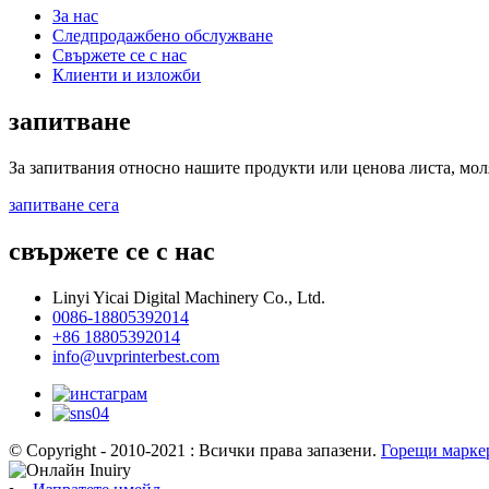
За нас
Следпродажбено обслужване
Свържете се с нас
Клиенти и изложби
запитване
За запитвания относно нашите продукти или ценова листа, моля,
запитване сега
свържете се с нас
Linyi Yicai Digital Machinery Co., Ltd.
0086-18805392014
+86 18805392014
info@uvprinterbest.com
© Copyright - 2010-2021 : Всички права запазени.
Горещи марке