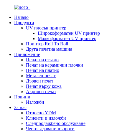
Начало
Продукти
UV плосък принтер
Широкоформатен UV принтер
Малкоформатен UV принтер
Принтер Roll To Roll
Друга печатна машина
Приложение
Печат на стъкло
Печат на керамични плочки
Печат на платно
Метален печат
Дървен печат
Печат върху кожа
Акрилен печат
Новини
Изложби
За нас
Относно YDM
Клиенти и изложби
Следпродажбено обслужване
Често задавани въпроси