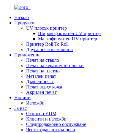
Начало
Продукти
UV плосък принтер
Широкоформатен UV принтер
Малкоформатен UV принтер
Принтер Roll To Roll
Друга печатна машина
Приложение
Печат на стъкло
Печат на керамични плочки
Печат на платно
Метален печат
Дървен печат
Печат върху кожа
Акрилен печат
Новини
Изложби
За нас
Относно YDM
Клиенти и изложби
Следпродажбено обслужване
Често задавани въпроси