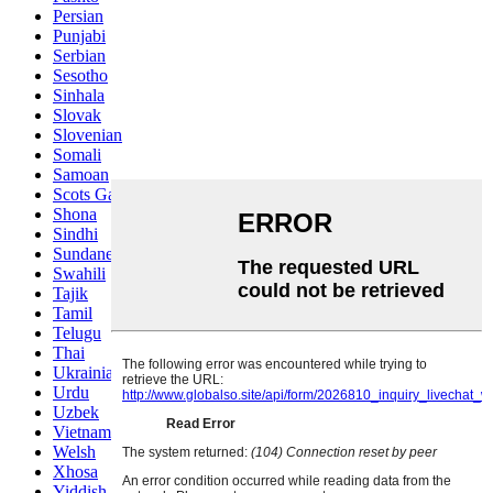
Persian
Punjabi
Serbian
Sesotho
Sinhala
Slovak
Slovenian
Somali
Samoan
Scots Gaelic
Shona
Sindhi
Sundanese
Swahili
Tajik
Tamil
Telugu
Thai
Ukrainian
Urdu
Uzbek
Vietnamese
Welsh
Xhosa
Yiddish