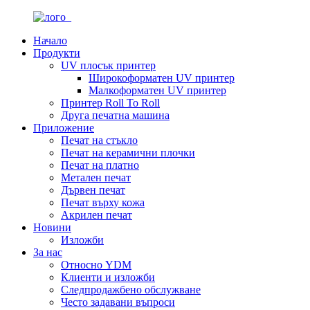
Начало
Продукти
UV плосък принтер
Широкоформатен UV принтер
Малкоформатен UV принтер
Принтер Roll To Roll
Друга печатна машина
Приложение
Печат на стъкло
Печат на керамични плочки
Печат на платно
Метален печат
Дървен печат
Печат върху кожа
Акрилен печат
Новини
Изложби
За нас
Относно YDM
Клиенти и изложби
Следпродажбено обслужване
Често задавани въпроси