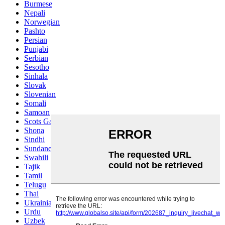
Burmese
Nepali
Norwegian
Pashto
Persian
Punjabi
Serbian
Sesotho
Sinhala
Slovak
Slovenian
Somali
Samoan
Scots Gaelic
Shona
Sindhi
Sundanese
Swahili
Tajik
Tamil
Telugu
Thai
Ukrainian
Urdu
Uzbek