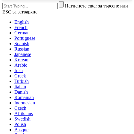
Натиснете enter за търсене или
ESC за затваряне
English
French
German
Portuguese
Spanish
Russian
Japanese
Korean
Arabic
Irish
Greek
Turkish
Italian
Danish
Romanian
Indonesian
Czech
Afrikaans
Swedish
Polish
Basque